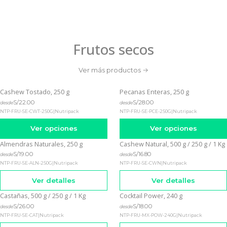
Frutos secos
Ver más productos
Cashew Tostado, 250 g
Pecanas Enteras, 250 g
S/22.00
S/28.00
desde
desde
NTP-FRU-SE-CWT-250G
|
Nutripack
NTP-FRU-SE-PCE-250G
|
Nutripack
Ver opciones
Ver opciones
Almendras Naturales, 250 g
Cashew Natural, 500 g / 250 g / 1 Kg
Agotado
Agotado
S/19.00
S/16.80
desde
desde
NTP-FRU-SE-ALN-250G
|
Nutripack
NTP-FRU-SE-CWN
|
Nutripack
Ver detalles
Ver detalles
Castañas, 500 g / 250 g / 1 Kg
Cocktail Power, 240 g
Agotado
Agotado
S/26.00
S/18.00
desde
desde
NTP-FRU-SE-CAT
|
Nutripack
NTP-FRU-MX-POW-240G
|
Nutripack