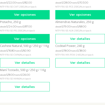
S/22.00
S/82.00
S/28.00
S/103.00
desde
hasta
desde
hasta
NTP-FRU-SE-CWT-250G
|
Nutripack
NTP-FRU-SE-PCE-250G
|
Nutripack
Ver opciones
Ver opciones
Pistacho, 250 g
Almendras Naturales, 250 g
Agotado
S/24.00
S/87.00
S/19.00
S/68.00
desde
hasta
desde
hasta
NTP-FRU-SE-PIS-250G
|
Nutripack
NTP-FRU-SE-ALN-250G
|
Nutripack
Ver opciones
Ver detalles
Cashew Natural, 500 g / 250 g / 1 Kg
Cocktail Power, 240 g
Agotado
Agotado
S/16.80
S/60.90
S/18.00
S/38.00
desde
hasta
desde
hasta
NTP-FRU-SE-CWN
|
Nutripack
NTP-FRU-MX-POW-240G
|
Nutripack
Ver detalles
Ver detalles
Maní Tostado, 500 g / 250 g / 1 Kg
Agotado
S/8.00
S/26.00
desde
hasta
NTP-FRU-SE-MAN
|
Nutripack
Ver detalles