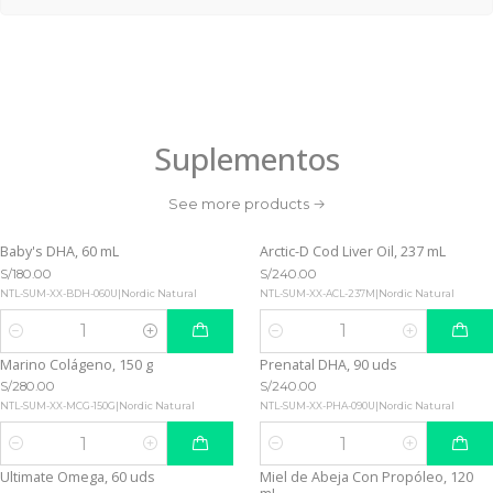
Suplementos
See more products
Baby's DHA, 60 mL
Arctic-D Cod Liver Oil, 237 mL
S/180.00
S/240.00
NTL-SUM-XX-BDH-060U
|
Nordic Natural
NTL-SUM-XX-ACL-237M
|
Nordic Natural
Quantity
Quantity
Marino Colágeno, 150 g
Prenatal DHA, 90 uds
S/280.00
S/240.00
NTL-SUM-XX-MCG-150G
|
Nordic Natural
NTL-SUM-XX-PHA-090U
|
Nordic Natural
Quantity
Quantity
Ultimate Omega, 60 uds
Miel de Abeja Con Propóleo, 120