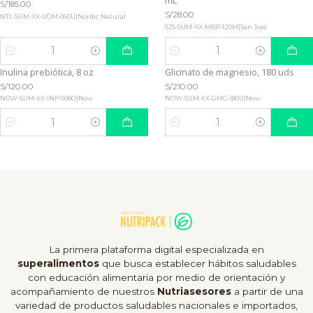
mL
S/185.00
S/28.00
NTL-SUM-XX-UOM-060U
|
Nordic Natural
SJS-SUM-XX-MBP-120M
|
San José
Quantity
Quantity
Inulina prebiótica, 8 oz
Glicinato de magnesio, 180 uds
S/120.00
S/210.00
NOW-SUM-XX-INP-008O
|
Now
NOW-SUM-XX-GMG-180U
|
Now
Quantity
Quantity
La primera plataforma digital especializada en
superalimentos
que busca establecer hábitos saludables
con educación alimentaria por medio de orientación y
acompañamiento de nuestros
Nutriasesores
a partir de una
variedad de productos saludables nacionales e importados,