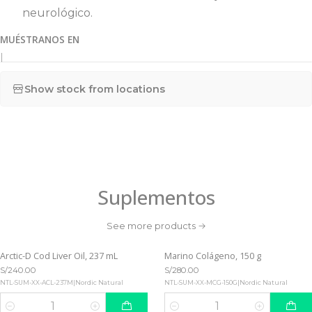
neurológico.
MUÉSTRANOS EN
|
Show stock from locations
Suplementos
See more products
Arctic-D Cod Liver Oil, 237 mL
Marino Colágeno, 150 g
S/240.00
S/280.00
NTL-SUM-XX-ACL-237M
|
Nordic Natural
NTL-SUM-XX-MCG-150G
|
Nordic Natural