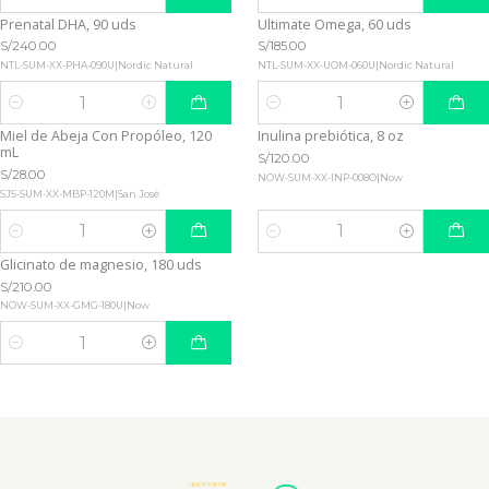
Quantity
Quantity
Prenatal DHA, 90 uds
Ultimate Omega, 60 uds
S/240.00
S/185.00
NTL-SUM-XX-PHA-090U
|
Nordic Natural
NTL-SUM-XX-UOM-060U
|
Nordic Natural
Quantity
Quantity
Miel de Abeja Con Propóleo, 120
Inulina prebiótica, 8 oz
mL
S/120.00
S/28.00
NOW-SUM-XX-INP-008O
|
Now
SJS-SUM-XX-MBP-120M
|
San José
Quantity
Quantity
Glicinato de magnesio, 180 uds
S/210.00
NOW-SUM-XX-GMG-180U
|
Now
Quantity