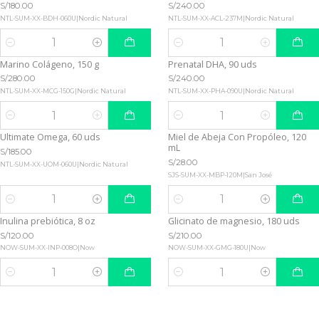
S/180.00
S/240.00
NTL-SUM-XX-BDH-060U
|
Nordic Natural
NTL-SUM-XX-ACL-237M
|
Nordic Natural
Quantity
Quantity
Marino Colágeno, 150 g
Prenatal DHA, 90 uds
S/280.00
S/240.00
NTL-SUM-XX-MCG-150G
|
Nordic Natural
NTL-SUM-XX-PHA-090U
|
Nordic Natural
Quantity
Quantity
Ultimate Omega, 60 uds
Miel de Abeja Con Propóleo, 120
mL
S/185.00
S/28.00
NTL-SUM-XX-UOM-060U
|
Nordic Natural
SJS-SUM-XX-MBP-120M
|
San José
Quantity
Quantity
Inulina prebiótica, 8 oz
Glicinato de magnesio, 180 uds
S/120.00
S/210.00
NOW-SUM-XX-INP-008O
|
Now
NOW-SUM-XX-GMG-180U
|
Now
Quantity
Quantity