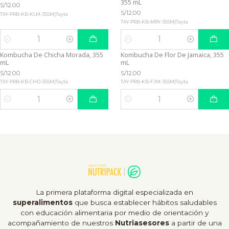
355 mL
S/12.00
S/12.00
TAY-PRB-KB-KLM-355M
|
Tayta
TAY-PRB-KB-MRY-355M
|
Tayta
Cantidad
Cantidad
Kombucha De Chicha Morada, 355
Kombucha De Flor De Jamaica, 355
mL
mL
S/12.00
S/12.00
TAY-PRB-KB-CHD-355M
|
Tayta
TAY-PRB-KB-FJM-355M
|
Tayta
Cantidad
Cantidad
La primera plataforma digital especializada en
superalimentos
que busca establecer hábitos saludables
con educación alimentaria por medio de orientación y
acompañamiento de nuestros
Nutriasesores
a partir de una