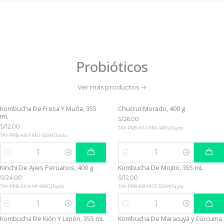
Probióticos
Ver más productos
Kombucha De Fresa Y Muña, 355
Chucrut Morado, 400 g
mL
S/26.00
S/12.00
TAY-PRB-XX-CMR-400G
|
Tayta
TAY-PRB-KB-FMU-355M
|
Tayta
Cantidad
Cantidad
Kinchi De Ajies Peruanos, 400 g
Kombucha De Mojito, 355 mL
S/24.00
S/12.00
TAY-PRB-XX-KAP-400G
|
Tayta
TAY-PRB-KB-MJT-355M
|
Tayta
Cantidad
Cantidad
Kombucha De Kión Y Limón, 355 mL
Kombucha De Maracuyá y Cúrcuma,