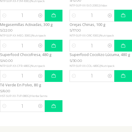
S/12.00
NTP-SUP-XX-FJM-100G
|
Nutripack
NTP-SUP-XX-SV3-200G
|
Vidax
Cantidad
Cantidad
Megasemillas Activadas, 300 g
Orejas Chinas, 100 g
S/22.00
S/17.00
NTP-SUP-XX-MEG-300G
|
Nutripack
NTP-SUP-XX-ORC-100G
|
Nutripack
Cantidad
Cantidad
Superfood Chocofresa, 480 g
Superfood Cocolizo Lúcuma, 480 g
S/40.00
S/30.00
NTP-SUP-XX-CFR-480G
|
Nutripack
NTP-SUP-XX-COL-480G
|
Nutripack
Cantidad
Cantidad
Té Verde En Polvo, 80 g
S/6.00
HST-SUP-XX-TVP-080G
|
Hierba Santa
Cantidad