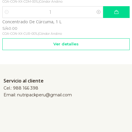
COA-CON-XX-CDM-001L
|
Cóndor Andino
Cantidad
Concentrado De Cúrcuma, 1 L
Agotado
S/40.00
COA-CON-XX-CUR-001L
|
Cóndor Andino
Ver detalles
Servicio al cliente
Cel.: 988 166 398
Email: nutripackperu@gmail.com