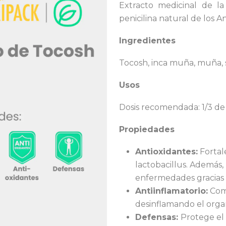
Extracto medicinal de l
penicilina natural de los A
Ingredientes
Tocosh, inca muña, muña, s
Usos
Dosis recomendada: 1/3 de 
Propiedades
Antioxidantes:
Fortale
lactobacillus. Además,
enfermedades gracias 
Antiinflamatorio:
Comb
desinflamando el orga
Defensas:
Protege el