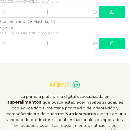
COA-CON-XX-ACF-001L
|
Cóndor Andino
Cantidad
Concentrado De Mashua, 1 L
S/35.00
COA-CON-XX-MAS-001L
|
Cóndor Andino
Cantidad
La primera plataforma digital especializada en
superalimentos
que busca establecer hábitos saludables
con educación alimentaria por medio de orientación y
acompañamiento de nuestros
Nutriasesores
a partir de una
variedad de productos saludables nacionales e importados,
enfocados a cubrir tus requerimientos nutricionales