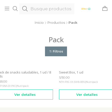
Inicio
Productos
Pack
Pack
Filtros
ack de snacks saludables, 1 ud / 8
Sweet Box, 1 ud
gotado
Agotado
ds
S/50.00
65.00
NTH-PAC-XX-SWB-001U
|
Nutripack
P-SNA-DI-PKC
|
Nutripack
Ver detalles
Ver detalles