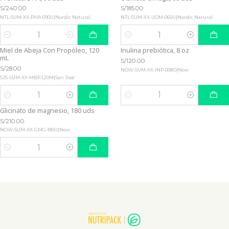
S/240.00
S/185.00
NTL-SUM-XX-PHA-090U
|
Nordic Natural
NTL-SUM-XX-UOM-060U
|
Nordic Natural
Cantidad
Cantidad
Miel de Abeja Con Propóleo, 120
Inulina prebiótica, 8 oz
mL
S/120.00
S/28.00
NOW-SUM-XX-INP-008O
|
Now
SJS-SUM-XX-MBP-120M
|
San José
Cantidad
Cantidad
Glicinato de magnesio, 180 uds
S/210.00
NOW-SUM-XX-GMG-180U
|
Now
Cantidad