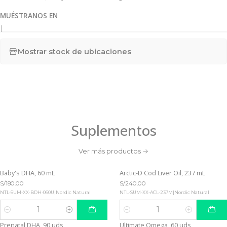
MUÉSTRANOS EN
|
Mostrar stock de ubicaciones
Suplementos
Ver más productos
Baby's DHA, 60 mL
Arctic-D Cod Liver Oil, 237 mL
S/180.00
S/240.00
NTL-SUM-XX-BDH-060U
|
Nordic Natural
NTL-SUM-XX-ACL-237M
|
Nordic Natural
Cantidad
Cantidad
Prenatal DHA, 90 uds
Ultimate Omega, 60 uds