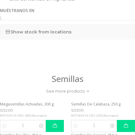
MUÉSTRANOS EN
|
Show stock from locations
Semillas
See more products
Megasemillas Activadas, 300 g
Semillas De Calabaza, 250 g
S/22.00
S/23.00
NTP-SUP-XX-MEG-300G
|
Nutripack
NTP-SEM-XX-CBZ-250G
|
Nutripack
Quantity
Quantity