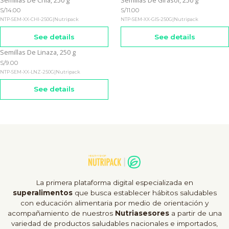
Semillas De Chía, 250 g
Semillas De Girasol, 250 g
Out of stock
Out of stock
S/14.00
S/11.00
NTP-SEM-XX-CHI-250G
|
Nutripack
NTP-SEM-XX-GIS-250G
|
Nutripack
See details
See details
Semillas De Linaza, 250 g
Out of stock
S/9.00
NTP-SEM-XX-LNZ-250G
|
Nutripack
See details
La primera plataforma digital especializada en
superalimentos
que busca establecer hábitos saludables
con educación alimentaria por medio de orientación y
acompañamiento de nuestros
Nutriasesores
a partir de una
variedad de productos saludables nacionales e importados,