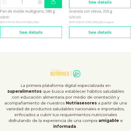
See details
Quantity
Pan de molde multigrano, 580 g
Granola con stevia, 250 g
Not available
Out of stock
S/8.50
S/10.00
BIP-XXX-XX-PIA-XXXX
|
Bio Pan
NTP-CER-XX-GRS-250G
|
Nutripack
See details
See details
La primera plataforma digital especializada en
superalimentos
que busca establecer hábitos saludables
con educación alimentaria por medio de orientación y
acompañamiento de nuestros
Nutriasesores
a partir de una
variedad de productos saludables nacionales e importados,
enfocados a cubrir tus requerimientos nutricionales
disfrutando de la experiencia de una compra
amigable
e
informada
.