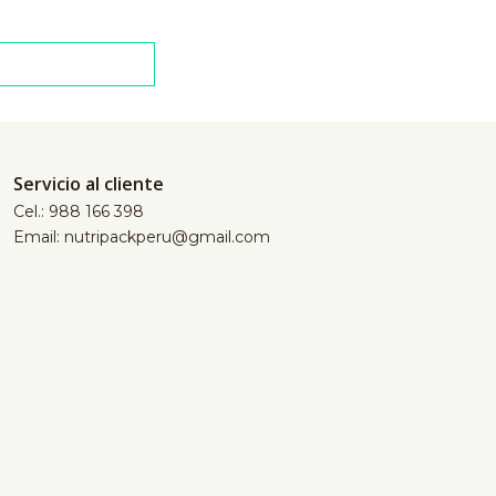
Servicio al cliente
Cel.: 988 166 398
Email: nutripackperu@gmail.com