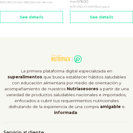
S/16.00
from
BIB-END-XX-ALG-500G
|
Bircher Benner
NTP-END-XX-MAF
|
Nutripack
See details
See details
La primera plataforma digital especializada en
superalimentos
que busca establecer hábitos saludables
con educación alimentaria por medio de orientación y
acompañamiento de nuestros
Nutriasesores
a partir de una
variedad de productos saludables nacionales e importados,
enfocados a cubrir tus requerimientos nutricionales
disfrutando de la experiencia de una compra
amigable
e
informada
.
Servicio al cliente