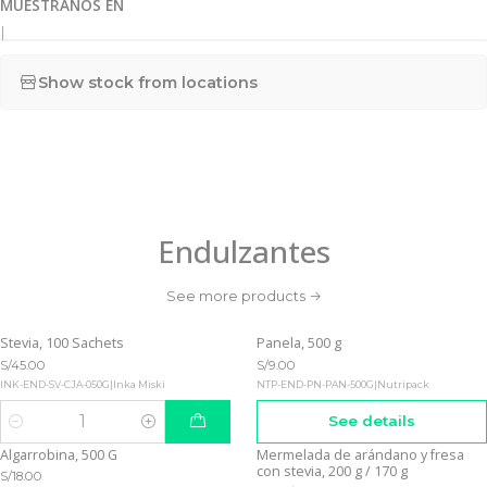
MUÉSTRANOS EN
|
Show stock from locations
Endulzantes
See more products
Stevia, 100 Sachets
Panela, 500 g
Out of stock
S/45.00
S/9.00
INK-END-SV-CJA-050G
|
Inka Miski
NTP-END-PN-PAN-500G
|
Nutripack
See details
Quantity
Algarrobina, 500 G
Mermelada de arándano y fresa
Out of stock
Out of stock
con stevia, 200 g / 170 g
S/18.00