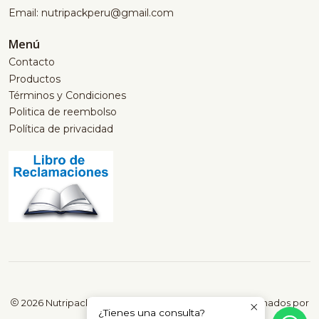
Email: nutripackperu@gmail.com
Menú
Contacto
Productos
Términos y Condiciones
Politica de reembolso
Política de privacidad
2026 Nutripack Perú | Productos saludables seleccionados por
¿Tienes una consulta?
nutricionistas.