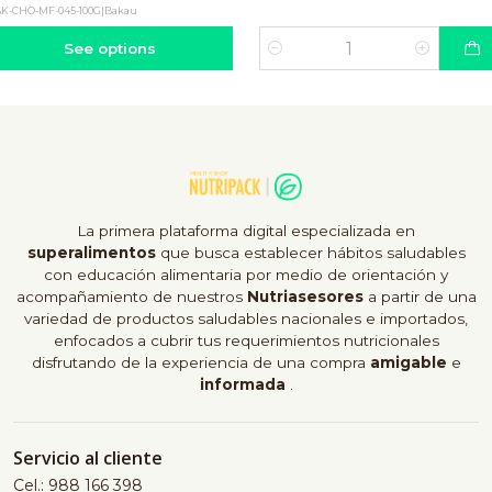
K-CHO-MF-045-100G
|
Bakau
See options
Quantity
La primera plataforma digital especializada en
superalimentos
que busca establecer hábitos saludables
con educación alimentaria por medio de orientación y
acompañamiento de nuestros
Nutriasesores
a partir de una
variedad de productos saludables nacionales e importados,
enfocados a cubrir tus requerimientos nutricionales
disfrutando de la experiencia de una compra
amigable
e
informada
.
Servicio al cliente
Cel.: 988 166 398