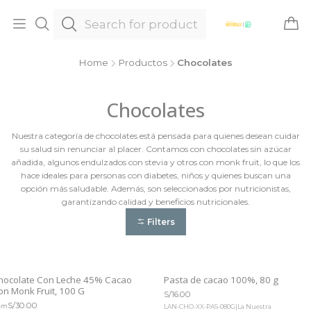
Home
Productos
Chocolates
Chocolates
Nuestra categoría de chocolates está pensada para quienes desean cuidar
su salud sin renunciar al placer. Contamos con chocolates sin azúcar
añadida, algunos endulzados con stevia y otros con monk fruit, lo que los
hace ideales para personas con diabetes, niños y quienes buscan una
opción más saludable. Además, son seleccionados por nutricionistas,
garantizando calidad y beneficios nutricionales.
Filters
hocolate Con Leche 45% Cacao
Pasta de cacao 100%, 80 g
on Monk Fruit, 100 G
S/16.00
S/30.00
om
LAN-CHO-XX-PAS-080G
|
La Nuestra