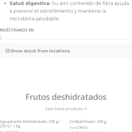
Salud digestiva:
Su alto contenido de fibra ayuda
a prevenir el estreñimiento y mantiene la
microbiota saludable.
MUÉSTRANOS EN
|
Show stock from locations
Frutos deshidratados
See more products
Aguaymanto Deshidratado, 500 g /
Cocktail Power, 240 g
Out of stock
Out of stock
250 G / 1 Kg
S/18.00
from
S/21.00