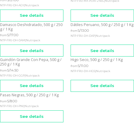
from
NTP-FRU-MX-POW-240G
|
Nutripack
NTP-FRU-DH-AGY
|
Nutripack
See details
See details
Damasco Deshidratado, 500 g / 250
Dátiles Peruano, 500 g / 250 g / 1 Kg
Out of stock
Out of stock
g / 1 Kg
S/13.00
from
S/17.00
from
NTP-FRU-DH-DAP
|
Nutripack
NTP-FRU-DH-DAM
|
Nutripack
See details
See details
Guindón Grande Con Pepa, 500 g /
Higo Seco, 500 g / 250 g / 1 Kg
Out of stock
Out of stock
250 g / 1 Kg
S/11.00
from
S/14.50
from
NTP-FRU-DH-HGS
|
Nutripack
NTP-FRU-DH-GGP
|
Nutripack
See details
See details
Pasas Negras, 500 g / 250 g / 1 Kg
Out of stock
S/8.00
from
NTP-FRU-DH-PNI
|
Nutripack
See details