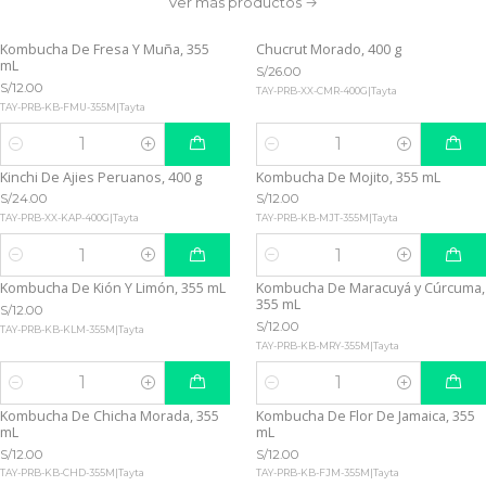
Ver más productos
Kombucha De Fresa Y Muña, 355
Chucrut Morado, 400 g
mL
S/26.00
S/12.00
TAY-PRB-XX-CMR-400G
|
Tayta
TAY-PRB-KB-FMU-355M
|
Tayta
Cantidad
Cantidad
Kinchi De Ajies Peruanos, 400 g
Kombucha De Mojito, 355 mL
S/24.00
S/12.00
TAY-PRB-XX-KAP-400G
|
Tayta
TAY-PRB-KB-MJT-355M
|
Tayta
Cantidad
Cantidad
Kombucha De Kión Y Limón, 355 mL
Kombucha De Maracuyá y Cúrcuma,
355 mL
S/12.00
S/12.00
TAY-PRB-KB-KLM-355M
|
Tayta
TAY-PRB-KB-MRY-355M
|
Tayta
Cantidad
Cantidad
Kombucha De Chicha Morada, 355
Kombucha De Flor De Jamaica, 355
mL
mL
S/12.00
S/12.00
TAY-PRB-KB-CHD-355M
|
Tayta
TAY-PRB-KB-FJM-355M
|
Tayta