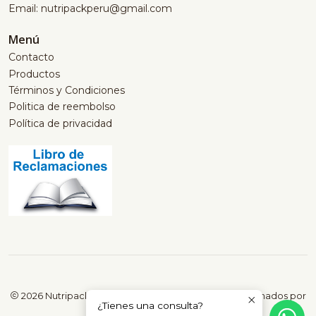
Email: nutripackperu@gmail.com
Menú
Contacto
Productos
Términos y Condiciones
Politica de reembolso
Política de privacidad
2026 Nutripack Perú | Productos saludables seleccionados por
¿Tienes una consulta?
nutricionistas.