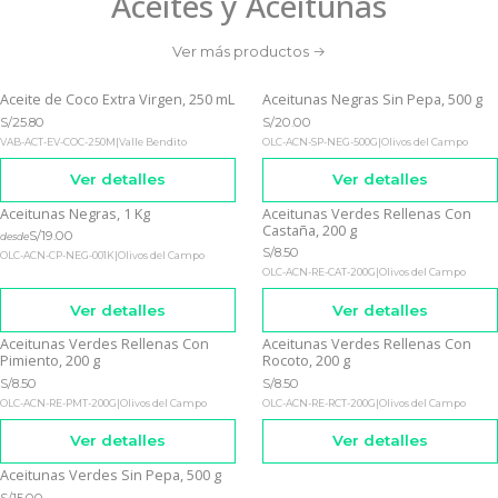
Aceites y Aceitunas
Ver más productos
Aceite de Coco Extra Virgen, 250 mL
Aceitunas Negras Sin Pepa, 500 g
Agotado
Agotado
S/25.80
S/20.00
VAB-ACT-EV-COC-250M
|
Valle Bendito
OLC-ACN-SP-NEG-500G
|
Olivos del Campo
Ver detalles
Ver detalles
Aceitunas Negras, 1 Kg
Aceitunas Verdes Rellenas Con
Agotado
Agotado
Castaña, 200 g
S/19.00
desde
S/8.50
OLC-ACN-CP-NEG-001K
|
Olivos del Campo
OLC-ACN-RE-CAT-200G
|
Olivos del Campo
Ver detalles
Ver detalles
Aceitunas Verdes Rellenas Con
Aceitunas Verdes Rellenas Con
Agotado
Agotado
Pimiento, 200 g
Rocoto, 200 g
S/8.50
S/8.50
OLC-ACN-RE-PMT-200G
|
Olivos del Campo
OLC-ACN-RE-RCT-200G
|
Olivos del Campo
Ver detalles
Ver detalles
Aceitunas Verdes Sin Pepa, 500 g
Agotado
S/15.00